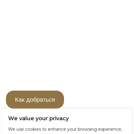
Контакт
Вы можете связаться с нами:
Tel:
+30 6980106822
E-Mail:
info@latria-charter.com
LATRIA Charter
Адрес: Benitses Marina, Epar.Od. Vrionis-Agiou Nikolaou,
Mpenitses 490 84, Greece
Как добраться
We value your privacy
Instagram
We use cookies to enhance your browsing experience,